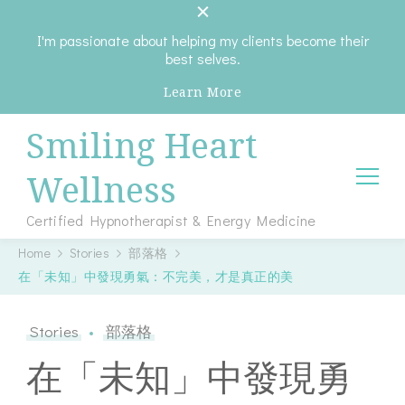
I'm passionate about helping my clients become their
best selves.
Learn More
Smiling Heart
Wellness
Certified Hypnotherapist & Energy Medicine
Home
Stories
部落格
在「未知」中發現勇氣：不完美，才是真正的美
Stories
部落格
在「未知」中發現勇