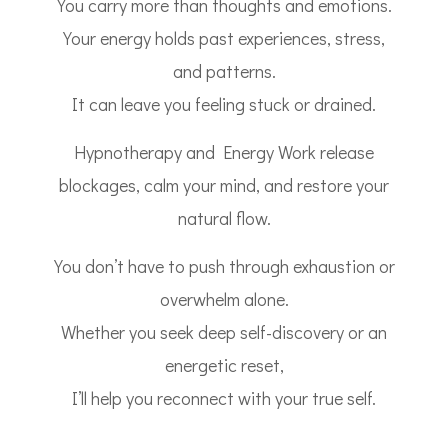
You carry more than thoughts and emotions.
Your energy holds past experiences, stress,
and patterns.
It can leave you feeling stuck or drained.
Hypnotherapy and Energy Work release
blockages, calm your mind, and restore your
natural flow.
You don’t have to push through exhaustion or
overwhelm alone.
Whether you seek deep self-discovery or an
energetic reset,
I’ll help you reconnect with your true self.